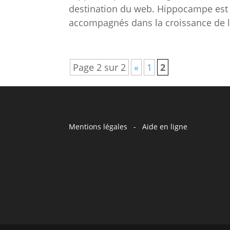
destination du web. Hippocampe est 
accompagnés dans la croissance de leu
Page 2 sur 2
«
1
2
Mentions légales
-
Aide en ligne