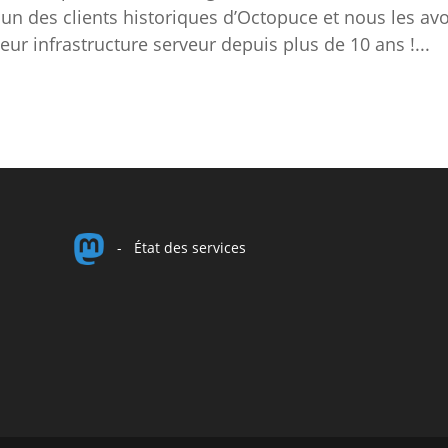
un des clients historiques d’Octopuce et nous les av
r infrastructure serveur depuis plus de 10 ans !...
-
État des services