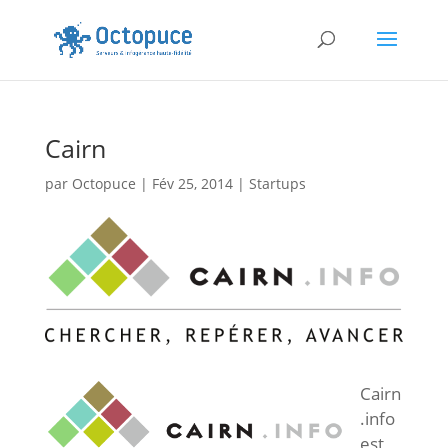
Cairn
par
Octopuce
|
Fév 25, 2014
|
Startups
Cairn
.info
est